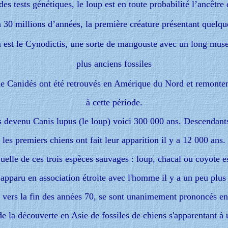
es tests génétiques, le loup est en toute probabilité l’ancêtre
n 30 millions d’années, la première créature présentant quelqu
n est le Cynodictis, une sorte de mangouste avec un long mus
plus anciens fossiles
e Canidés ont été retrouvés en Amérique du Nord et remonte
à cette période.
s devenu Canis lupus (le loup) voici 300 000 ans. Descendants
les premiers chiens ont fait leur apparition il y a 12 000 ans.
uelle de ces trois espèces sauvages : loup, chacal ou coyote es
 apparu en association étroite avec l'homme il y a un peu plus
, vers la fin des années 70, se sont unanimement prononcés e
 de la découverte en Asie de fossiles de chiens s'apparentant à 