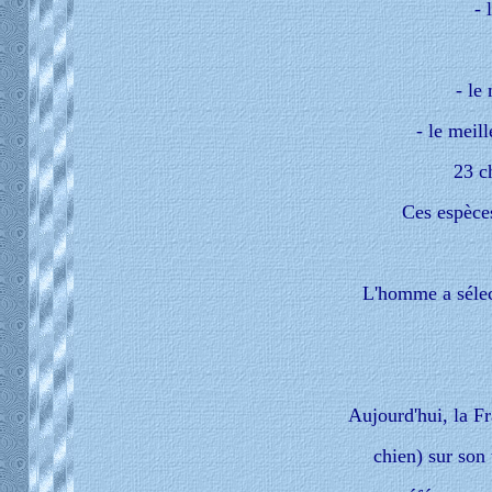
- 
- le
- le meil
23 c
Ces espèces
L'homme a sélect
Aujourd'hui, la F
chien) sur son 