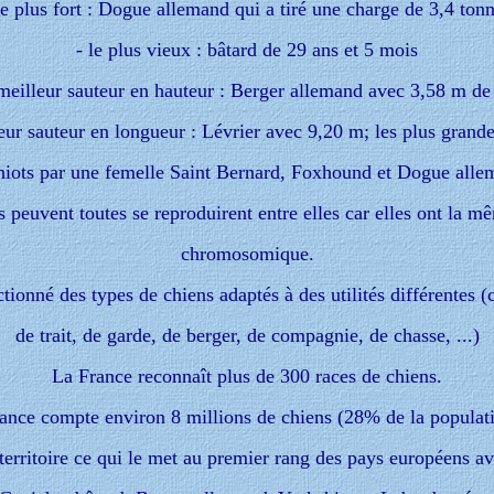
le plus fort : Dogue allemand qui a tiré une charge de 3,4 ton
- le plus vieux : bâtard de 29 ans et 5 mois
 meilleur sauteur en hauteur : Berger allemand avec 3,58 m de
leur sauteur en longueur : Lévrier avec 9,20 m; les plus grande
hiots par une femelle Saint Bernard, Foxhound et Dogue alle
 peuvent toutes se reproduirent entre elles car elles ont la 
chromosomique.
ionné des types de chiens adaptés à des utilités différentes (
de trait, de garde, de berger, de compagnie, de chasse, ...)
La France reconnaît plus de 300 races de chiens.
rance compte environ 8 millions de chiens (28% de la populat
territoire ce qui le met au premier rang des pays européens a