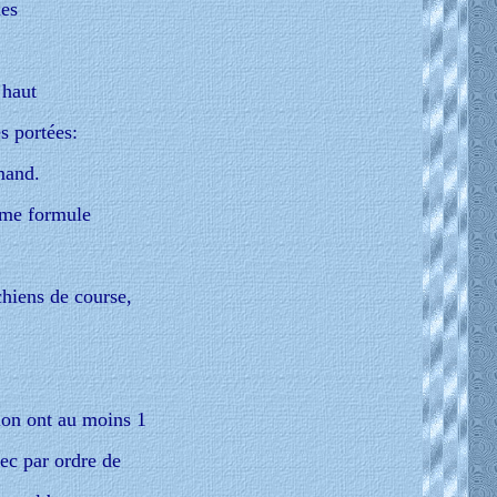
nes
 haut
s portées:
mand.
même formule
chiens de course,
ion ont au moins 1
vec par ordre de