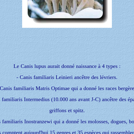
Le Canis lupus aurait donné naissance à 4 types
:
- Canis familiaris Leinieri ancêtre des lévriers.
 Canis familiaris Matris Optimae qui a donné les races bergère
s familiaris Intermedius (10.000 ans avant J-C) ancêtre des ép
griffons et spitz.
s familiaris Inostranzewi qui a donné les molosses, dogues, bo
 comptent aujourd'hui 15 genres et 35 espèces qui rassemblen