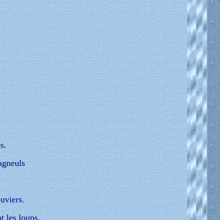
s.
agneuls
uviers.
t les loups,