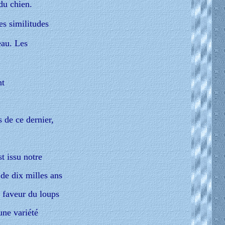
 du chien.
es similitudes
eau. Les
nt
 de ce dernier,
t issu notre
 de dix milles ans
n faveur du loups
une variété