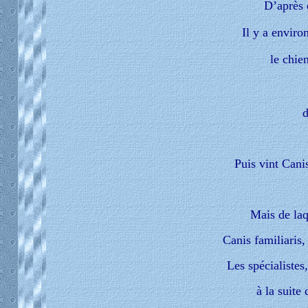
D’après d
Il y a enviro
le chie
d
Puis vint Cani
Mais de laq
Canis familiaris,
Les spécialistes
à la suite